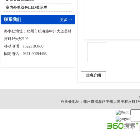
室内外单双色LED显示屏
联系我们
更多>>
办事处地址：郑州市航海路中州大道美林
河畔1号楼2105
移动电话：15225193600
固定电话：0371-60994468
信息介绍
办事处地址：郑州市航海路中州大道美林河畔1号楼