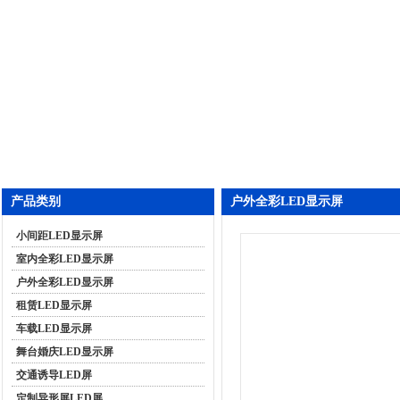
产品类别
户外全彩LED显示屏
小间距LED显示屏
室内全彩LED显示屏
户外全彩LED显示屏
租赁LED显示屏
车载LED显示屏
舞台婚庆LED显示屏
交通诱导LED屏
定制异形屏LED屏